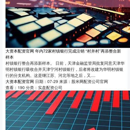
大资本配资官网 年内72家村镇银行完成注销 “村并村”再添整合新
样本
村镇银行整合再添新样本。 日前，天津金融监管局批复同意天津华
明村镇银行吸收合并天津宁河村镇银行，后者将改建为华明村镇银
行的分支机构。这是继江苏、河北等地之后，又....
大资本配资官网
日期：07-29
来源：股米网配资公司官网
查看：
190
分类：
实盘配资公司