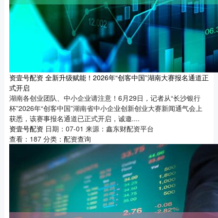
资壹号配资 全新升级赋能！2026年“创客中国”湖南大赛报名通道正
式开启
湖南各创业团队、中小企业请注意！6月29日，记者从“长沙银行
杯”2026年“创客中国”湖南省中小企业创新创业大赛新闻通气会上
获悉，该赛事报名通道已正式开启，诚邀....
资壹号配资
日期：07-01
来源：鑫东财配资平台
查看：
187
分类：
配资查询