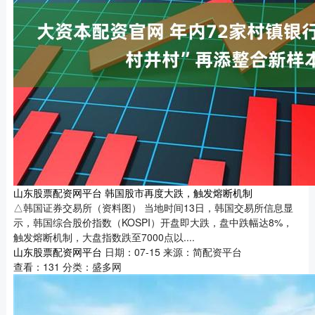
山东股票配资网平台 韩国股市再度大跌，触发熔断机制
△韩国证券交易所（资料图） 当地时间13日，韩国交易所信息显
示，韩国综合股价指数（KOSPI）开盘即大跌，盘中跌幅达8%，
触发熔断机制，大盘指数跌至7000点以....
山东股票配资网平台
日期：07-15
来源：简配资平台
查看：
131
分类：
盛多网