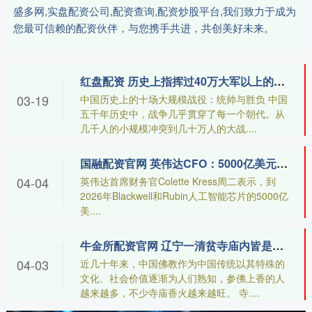
盛多网,实盘配资公司,配资查询,配资炒股平台,我们致力于成为
您最可信赖的配资伙伴，与您携手共进，共创美好未来。
红盘配资 历史上指挥过40万大军以上的统帅都是什么结局
03-19
中国历史上的十场大规模战役：统帅与胜负 中国
五千年历史中，战争几乎贯穿了每一个朝代。从
几千人的小规模冲突到几十万人的大战....
国融配资官网 英伟达CFO：5000亿美元芯片预订不含OpenAI合作，千亿美元协议仍未敲定
04-04
英伟达首席财务官Colette Kress周二表示，到
2026年Blackwell和Rubin人工智能芯片的5000亿
美....
牛金所配资官网 辽宁一清贫寺庙内皆是女性，每天睡4小时吃一餐，还禁止香客捐钱
04-03
近几十年来，中国佛教作为中国传统以其特殊的
文化、社会价值逐渐为人们熟知，参佛上香的人
越来越多，不少寺庙香火越来越旺。 寺....