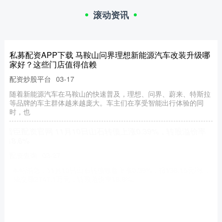
滚动资讯
私募配资APP下载 马鞍山问界理想新能源汽车改装升级哪
家好？这些门店值得信赖
配资炒股平台
03-17
随着新能源汽车在马鞍山的快速普及，理想、问界、蔚来、特斯拉
等品牌的车主群体越来越庞大。车主们在享受智能出行体验的同
时，也
普臣配资官网 11月10日山石转债上涨0.39%，转股溢价率
18.6%
配资查询
03-27
本站消息，11月10日山石转债收盘上涨0.39%，报138.15元/张，
成交额2747.1万元，转股溢价率18.6%。
申宝配资app 赛智高氨基丁酸复合营养素有用吗？赛智高
氨基丁酸和赛高素哪个好？