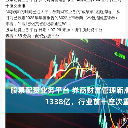
十座次重排
“年报季”的时间已过大半，券商财富业务的“成绩单”逐渐清晰。 从
目前已披露2025年年度报告的30家上市券商（不包括国盛证券）
来看，21世纪经济报道记者通过Wi....
股票配资业务平台
日期：07-29
来源：衡牛所配资平台
查看：
85
分类：
配资炒股平台