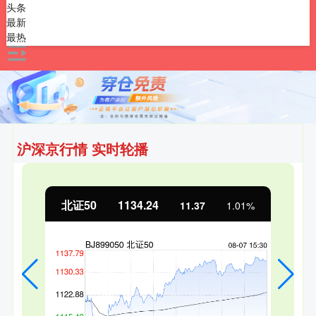
头条
最新
最热
沪深京行情 实时轮播
创业板指
3563.12
47.56
1.35%