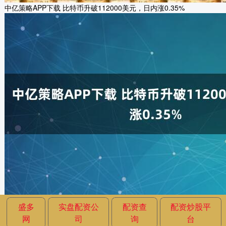
中亿策略APP下载 比特币升破112000美元，日内涨0.35%
盛多
实盘配资公
配资查
配资炒股平
网
司
询
台