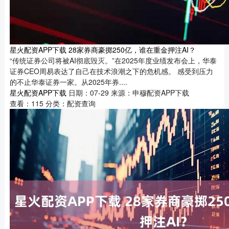
星火配资APP下载 28家券商豪掷250亿，谁在重金押注AI？
“传统证券公司将被AI彻底毁灭。”在2025年度业绩发布会上，华泰
证券CEO周易表达了自己在技术浪潮之下的危机感。 感受到压力
的不止华泰证券一家。从2025年券....
星火配资APP下载
日期：07-29
来源：申穆配资APP下载
查看：
115
分类：
配资查询