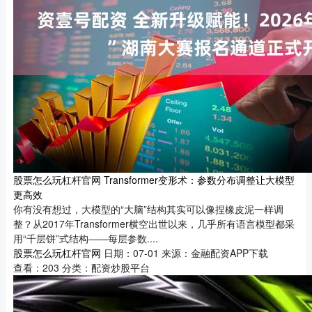
股票怎么玩杠杆官网 Transformer变形术：参数分布调整让大模型
更高效
你有没有想过，大模型的“大脑”结构其实可以像捏橡皮泥一样调
整？从2017年Transformer横空出世以来，几乎所有语言模型都采
用“千层饼”式结构——每层参数....
股票怎么玩杠杆官网
日期：07-01
来源：金融配资APP下载
查看：
203
分类：
配资炒股平台