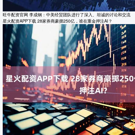
旺牛配资官网 李成钢：中美经贸团队进行了深入、坦诚的讨论和交流​​
星火配资APP下载 28家券商豪掷250亿，谁在重金押注AI？