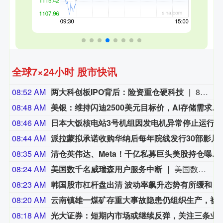
全球7×24小时 股市快讯
08:52 AM
两大科创板IPO背后：险资重仓硬科技
8月7日下午，宇树科技举行科创板IPO网上路演，发行价150.80元/股，对应市值约610亿元。两周前，国产DRAM龙头长鑫科技登陆科创板，上市首日市值站上3万亿元。两起标志性IPO背后，保险资金均深度参与。受访人士表示，新质生产力产业已成为保险资金获取成长性收益、提升投资组合长期回报的重要途径。两家公司IPO之后，险资一级股权投资价值将更受关注，险资长期股权资产配置能力和优质产业项目储备价值将逐步显性化。（上证报）
08:48 AM
美银：维持闪迪2500美元目标价，AI存储需求或推动盈利持续增长
08:46 AM
日本大饭核电站3号机组因发电机异常停止运行
08:44 AM
派拉蒙拟承诺收购华纳后
08:35 AM
清仓英伟达、Meta！千亿私募巨头美股持仓曝光
08:24 AM
美国数千名威瑞森用户服务中断
美国数千名威瑞森用户在当地时间周六傍晚遭遇服务中断。 故障监测网站Downdetector的数据显示，断网始于美国东部时间下午3点30分左右，威瑞森收到的投诉量峰值超过13000条。受影响最严重的用户集中在纽约、洛杉矶、波士顿等主要大都市。 威瑞森声明称：“针对部分无线用户语音服务故障，公司处置工作正在取得进展。” 威瑞森建议仍受故障影响的用户重启设备，该公司并未说明故障成因。
08:23 AM
韩国股市杠杆盘出清 波动率飙升态势有所缓和
08:20 AM
云南镇雄一煤矿存重大事故隐患仍组织
08:18 AM
光大证券：短期内市场或继续反弹